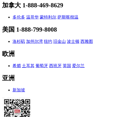
加拿大
1-888-469-8629
多伦多
温哥华
蒙特利尔
萨斯喀彻温
美国
1-888-799-8008
洛杉矶
加州尔湾
纽约
旧金山
波士顿
西雅图
欧洲
希腊
土耳其
葡萄牙
西班牙
英国
爱尔兰
亚洲
新加坡