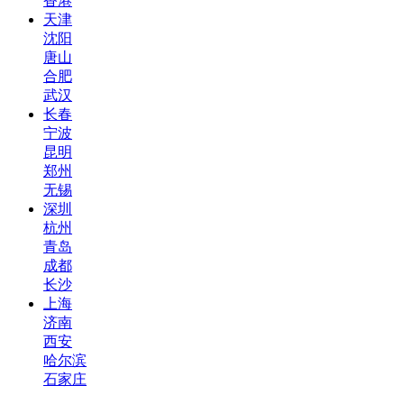
香港
天津
沈阳
唐山
合肥
武汉
长春
宁波
昆明
郑州
无锡
深圳
杭州
青岛
成都
长沙
上海
济南
西安
哈尔滨
石家庄