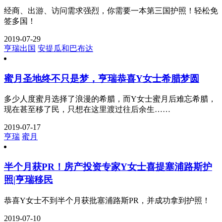
经商、出游、访问需求强烈，你需要一本第三国护照！轻松免
签多国！
2019-07-29
亨瑞出国
安提瓜和巴布达
蜜月圣地终不只是梦，亨瑞恭喜Y女士希腊梦圆
多少人度蜜月选择了浪漫的希腊，而Y女士蜜月后难忘希腊，
现在甚至移了民，只想在这里渡过往后余生……
2019-07-17
亨瑞
蜜月
半个月获PR！房产投资专家Y女士喜提塞浦路斯护
照|亨瑞移民
恭喜Y女士不到半个月获批塞浦路斯PR，并成功拿到护照！
2019-07-10