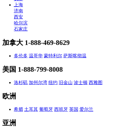
上海
济南
西安
哈尔滨
石家庄
加拿大
1-888-469-8629
多伦多
温哥华
蒙特利尔
萨斯喀彻温
美国
1-888-799-8008
洛杉矶
加州尔湾
纽约
旧金山
波士顿
西雅图
欧洲
希腊
土耳其
葡萄牙
西班牙
英国
爱尔兰
亚洲