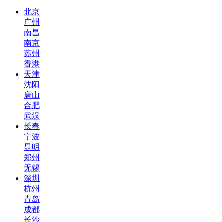
北京
广州
南昌
南京
苏州
香港
天津
沈阳
唐山
合肥
武汉
长春
宁波
昆明
郑州
无锡
深圳
杭州
青岛
成都
长沙