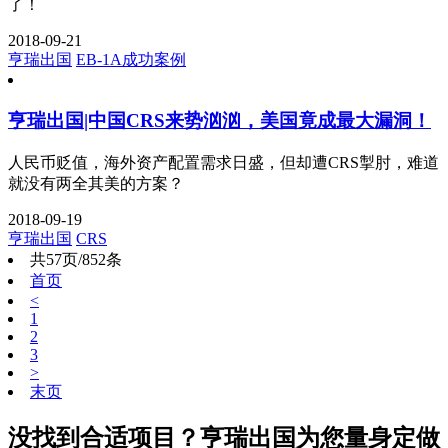
了！
2018-09-21
亨瑞出国
EB-1A成功案例
亨瑞出国|中国CRS来势汹汹，美国竟成最大漏洞！
人民币贬值，海外资产配置需求日盛，但却遭CRS掣肘，难道
就没有两全其美的方案？
2018-09-19
亨瑞出国
CRS
共57页/852条
首页
<
1
2
3
>
末页
没找到合适项目？亨瑞出国为您量身定做