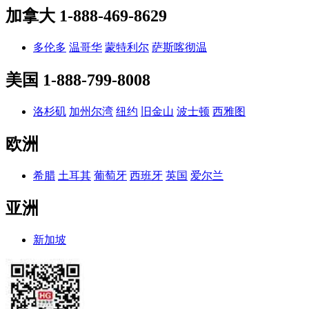
加拿大
1-888-469-8629
多伦多
温哥华
蒙特利尔
萨斯喀彻温
美国
1-888-799-8008
洛杉矶
加州尔湾
纽约
旧金山
波士顿
西雅图
欧洲
希腊
土耳其
葡萄牙
西班牙
英国
爱尔兰
亚洲
新加坡