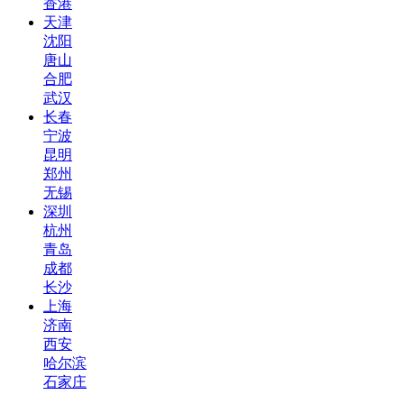
香港
天津
沈阳
唐山
合肥
武汉
长春
宁波
昆明
郑州
无锡
深圳
杭州
青岛
成都
长沙
上海
济南
西安
哈尔滨
石家庄