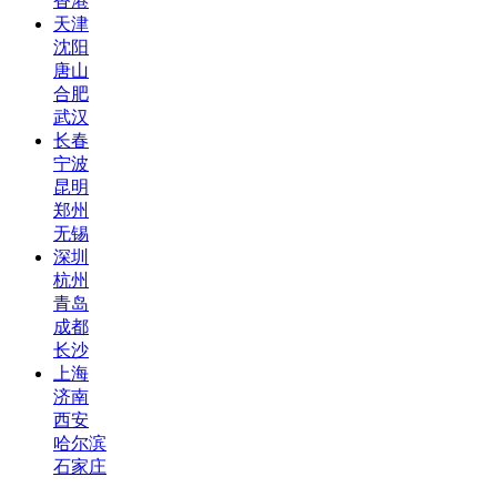
香港
天津
沈阳
唐山
合肥
武汉
长春
宁波
昆明
郑州
无锡
深圳
杭州
青岛
成都
长沙
上海
济南
西安
哈尔滨
石家庄