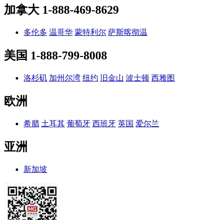
加拿大
1-888-469-8629
多伦多
温哥华
蒙特利尔
萨斯喀彻温
美国
1-888-799-8008
洛杉矶
加州尔湾
纽约
旧金山
波士顿
西雅图
欧洲
希腊
土耳其
葡萄牙
西班牙
英国
爱尔兰
亚洲
新加坡