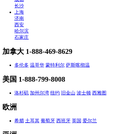
长沙
上海
济南
西安
哈尔滨
石家庄
加拿大
1-888-469-8629
多伦多
温哥华
蒙特利尔
萨斯喀彻温
美国
1-888-799-8008
洛杉矶
加州尔湾
纽约
旧金山
波士顿
西雅图
欧洲
希腊
土耳其
葡萄牙
西班牙
英国
爱尔兰