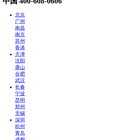
中国
400-608-0606
北京
广州
南昌
南京
苏州
香港
天津
沈阳
唐山
合肥
武汉
长春
宁波
昆明
郑州
无锡
深圳
杭州
青岛
成都