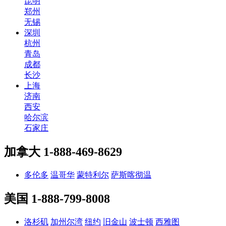
昆明
郑州
无锡
深圳
杭州
青岛
成都
长沙
上海
济南
西安
哈尔滨
石家庄
加拿大
1-888-469-8629
多伦多
温哥华
蒙特利尔
萨斯喀彻温
美国
1-888-799-8008
洛杉矶
加州尔湾
纽约
旧金山
波士顿
西雅图