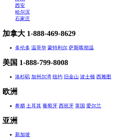
西安
哈尔滨
石家庄
加拿大
1-888-469-8629
多伦多
温哥华
蒙特利尔
萨斯喀彻温
美国
1-888-799-8008
洛杉矶
加州尔湾
纽约
旧金山
波士顿
西雅图
欧洲
希腊
土耳其
葡萄牙
西班牙
英国
爱尔兰
亚洲
新加坡