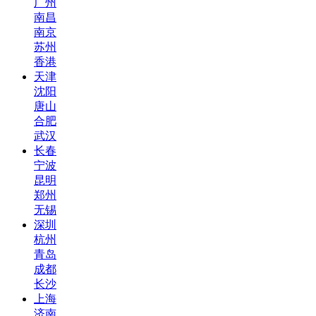
广州
南昌
南京
苏州
香港
天津
沈阳
唐山
合肥
武汉
长春
宁波
昆明
郑州
无锡
深圳
杭州
青岛
成都
长沙
上海
济南