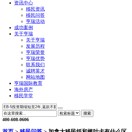
资讯中心
移民资讯
移民问答
亨瑞活动
成功案例
关于亨瑞
关于亨瑞
发展历程
亨瑞荣誉
亨瑞优势
联系我们
诚聘英才
网站地图
亨瑞国际教育
海外房产
移民学堂
搜索
400-608-0606
首页
>
移民问答
> 加拿大移民纸和枫叶卡有什么区