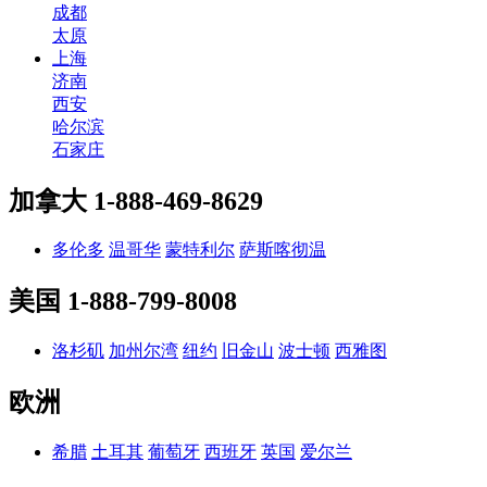
成都
太原
上海
济南
西安
哈尔滨
石家庄
加拿大
1-888-469-8629
多伦多
温哥华
蒙特利尔
萨斯喀彻温
美国
1-888-799-8008
洛杉矶
加州尔湾
纽约
旧金山
波士顿
西雅图
欧洲
希腊
土耳其
葡萄牙
西班牙
英国
爱尔兰