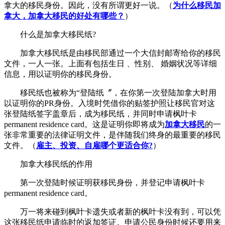
拿大的移民身份。因此，没有所谓更好一说。（
为什么移民加
拿大，加拿大移民的好处有哪些？
）
什么是加拿大移民纸?
加拿大移民纸是由移民部通过一个大信封邮寄给你的移民
文件，一人一张。上面有包括生日 、性别、 婚姻状况等详细
信息，用以证明你的移民身份。
移民纸也被称为“登陆纸〞，在你第一次登陆加拿大时用
以证明你的PR身份。入境时凭借你的贴签护照让移民官对这
张登陆纸签字盖章后，成为移民纸，并同时申请枫叶卡
permanent residence card。这是证明你即将成为
加拿大移民
的一
张非常重要的法律证明文件，是伴随我们终身的最重要的移民
文件。（
雇主、投资、自雇哪个更适合你?
）
加拿大移民纸的作用
第一次登陆时候证明获移民身份，并登记申请枫叶卡
permanent residence card。
万一将来碰到枫叶卡遗失或者新的枫叶卡没有到，可以凭
这张移民纸申请临时的返加签证。申请公民身份时候还要用来