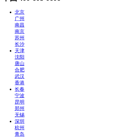
北京
广州
南昌
南京
苏州
长沙
天津
沈阳
唐山
合肥
武汉
香港
长春
宁波
昆明
郑州
无锡
深圳
杭州
青岛