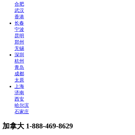
合肥
武汉
香港
长春
宁波
昆明
郑州
无锡
深圳
杭州
青岛
成都
太原
上海
济南
西安
哈尔滨
石家庄
加拿大
1-888-469-8629