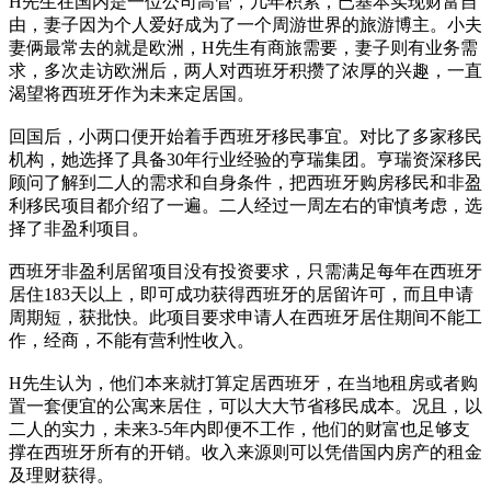
H先生在国内是一位公司高管，几年积累，已基本实现财富自
由，妻子因为个人爱好成为了一个周游世界的旅游博主。小夫
妻俩最常去的就是欧洲，H先生有商旅需要，妻子则有业务需
求，多次走访欧洲后，两人对西班牙积攒了浓厚的兴趣，一直
渴望将西班牙作为未来定居国。
回国后，小两口便开始着手西班牙移民事宜。对比了多家移民
机构，她选择了具备30年行业经验的亨瑞集团。亨瑞资深移民
顾问了解到二人的需求和自身条件，把西班牙购房移民和非盈
利移民项目都介绍了一遍。二人经过一周左右的审慎考虑，选
择了非盈利项目。
西班牙非盈利居留项目没有投资要求，只需满足每年在西班牙
居住183天以上，即可成功获得西班牙的居留许可，而且申请
周期短，获批快。此项目要求申请人在西班牙居住期间不能工
作，经商，不能有营利性收入。
H先生认为，他们本来就打算定居西班牙，在当地租房或者购
置一套便宜的公寓来居住，可以大大节省移民成本。况且，以
二人的实力，未来3-5年内即便不工作，他们的财富也足够支
撑在西班牙所有的开销。收入来源则可以凭借国内房产的租金
及理财获得。