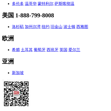
多伦多
温哥华
蒙特利尔
萨斯喀彻温
美国
1-888-799-8008
洛杉矶
加州尔湾
纽约
旧金山
波士顿
西雅图
欧洲
希腊
土耳其
葡萄牙
西班牙
英国
爱尔兰
亚洲
新加坡