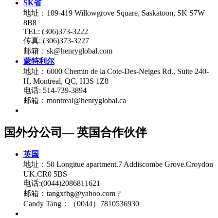
SK省
地址：109-419 Willowgrove Square, Saskatoon, SK S7W
8B8
TEL: (306)373-3222
传真: (306)373-3227
邮箱：sk@henryglobal.com
蒙特利尔
地址：6000 Chemin de la Cote-Des-Neiges Rd., Suite 240-
H, Montreal, QC, H3S 1Z8
电话: 514-739-3894
邮箱：montreal@henryglobal.ca
国外分公司— 英国合作伙伴
英国
地址：50 Longitue apartment.7 Addiscombe Grove.Croydon
UK.CR0 5BS
电话:(0044)2086811621
邮箱：tangxfhg@yahoo.com ?
Candy Tang：（0044）7810536930