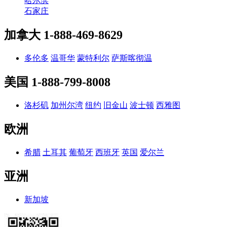
哈尔滨
石家庄
加拿大
1-888-469-8629
多伦多
温哥华
蒙特利尔
萨斯喀彻温
美国
1-888-799-8008
洛杉矶
加州尔湾
纽约
旧金山
波士顿
西雅图
欧洲
希腊
土耳其
葡萄牙
西班牙
英国
爱尔兰
亚洲
新加坡