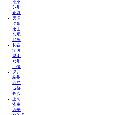
南京
苏州
香港
天津
沈阳
唐山
合肥
武汉
长春
宁波
昆明
郑州
无锡
深圳
杭州
青岛
成都
长沙
上海
济南
西安