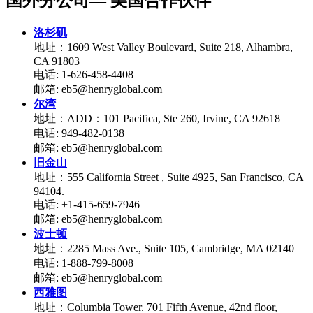
国外分公司— 美国合作伙伴
洛杉矶
地址：1609 West Valley Boulevard, Suite 218, Alhambra,
CA 91803
电话: 1-626-458-4408
邮箱: eb5@henryglobal.com
尔湾
地址：ADD：101 Pacifica, Ste 260, Irvine, CA 92618
电话: 949-482-0138
邮箱: eb5@henryglobal.com
旧金山
地址：555 California Street , Suite 4925, San Francisco, CA
94104.
电话: +1-415-659-7946
邮箱: eb5@henryglobal.com
波士顿
地址：2285 Mass Ave., Suite 105, Cambridge, MA 02140
电话: 1-888-799-8008
邮箱: eb5@henryglobal.com
西雅图
地址：Columbia Tower. 701 Fifth Avenue, 42nd floor,