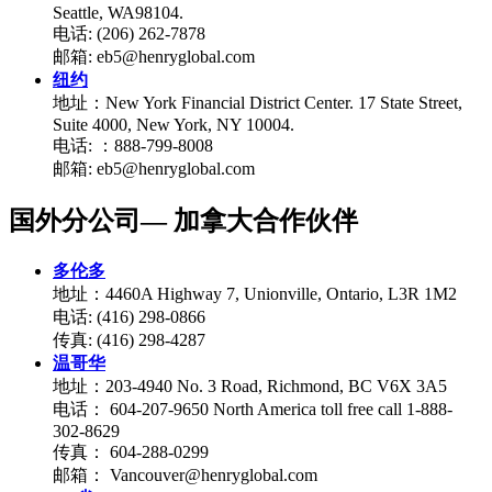
Seattle, WA98104.
电话: (206) 262-7878
邮箱: eb5@henryglobal.com
纽约
地址：New York Financial District Center. 17 State Street,
Suite 4000, New York, NY 10004.
电话: ：888-799-8008
邮箱: eb5@henryglobal.com
国外分公司— 加拿大合作伙伴
多伦多
地址：4460A Highway 7, Unionville, Ontario, L3R 1M2
电话: (416) 298-0866
传真: (416) 298-4287
温哥华
地址：203-4940 No. 3 Road, Richmond, BC V6X 3A5
电话： 604-207-9650 North America toll free call 1-888-
302-8629
传真： 604-288-0299
邮箱： Vancouver@henryglobal.com