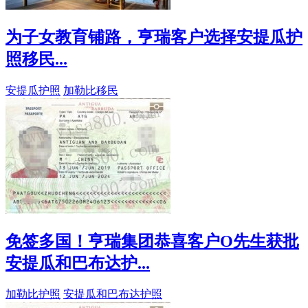
为子女教育铺路，亨瑞客户选择安提瓜护
照移民...
安提瓜护照
加勒比移民
免签多国！亨瑞集团恭喜客户O先生获批
安提瓜和巴布达护...
加勒比护照
安提瓜和巴布达护照