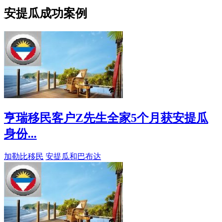
安提瓜成功案例
亨瑞移民客户Z先生全家5个月获安提瓜
身份...
加勒比移民
安提瓜和巴布达