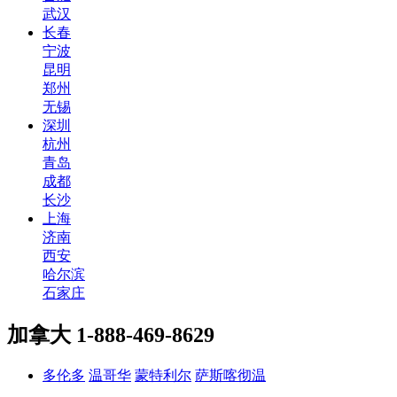
武汉
长春
宁波
昆明
郑州
无锡
深圳
杭州
青岛
成都
长沙
上海
济南
西安
哈尔滨
石家庄
加拿大
1-888-469-8629
多伦多
温哥华
蒙特利尔
萨斯喀彻温