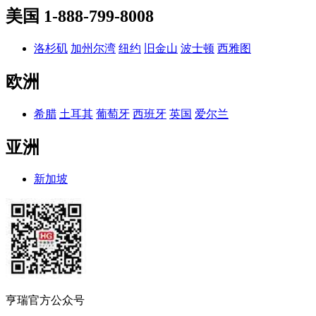
美国
1-888-799-8008
洛杉矶
加州尔湾
纽约
旧金山
波士顿
西雅图
欧洲
希腊
土耳其
葡萄牙
西班牙
英国
爱尔兰
亚洲
新加坡
亨瑞官方公众号