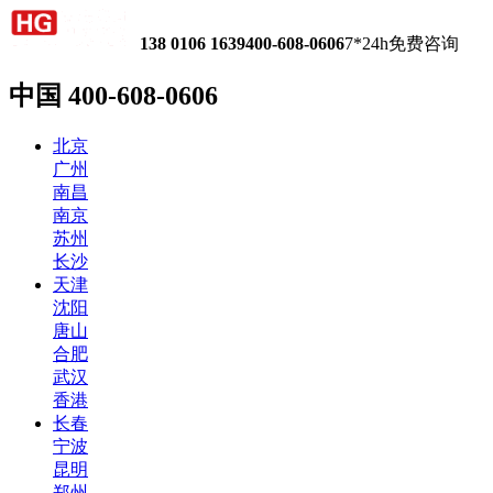
138 0106 1639
400-608-0606
7*24h免费咨询
中国
400-608-0606
北京
广州
南昌
南京
苏州
长沙
天津
沈阳
唐山
合肥
武汉
香港
长春
宁波
昆明
郑州