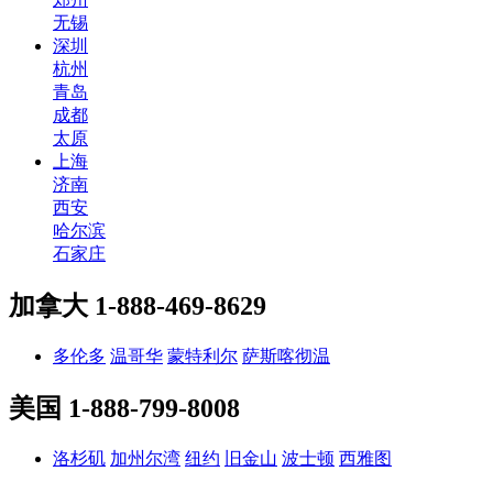
无锡
深圳
杭州
青岛
成都
太原
上海
济南
西安
哈尔滨
石家庄
加拿大
1-888-469-8629
多伦多
温哥华
蒙特利尔
萨斯喀彻温
美国
1-888-799-8008
洛杉矶
加州尔湾
纽约
旧金山
波士顿
西雅图