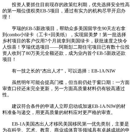
投资人要抓住目前现存的政策红利期，优先选择安全性高
的第一顺位债权类EB-5项目，通过有实力的机构尽早开启办
理！
亨瑞的EB-5新政项目，帮助众多美国留学生90天左右拿
到combo小绿卡（工卡+回美纸），实现留美梦！第一批选择
乡村项目的客户仅用7个月就拿到美国绿卡，获批速度之快令
人惊喜！亨瑞优选项目——阿斯彭二期住宅项目已有数十位投
资人收到了80万美元全额还款，成为业内首个EB-5新政还款
项目！
有一技之长的“杰出人才”，可以选择：EB-1A/NIW
虽然明年可能会提高门槛，但当前仍处于窗口期：一方面
审查口径还未完全更新，另一方面高质量材料仍有较高通过
性。
建议符合条件的申请人立即启动或加速EB-1A/NIW的材
料准备与递交，用更高质量的材料应对更严格的审查。
EB-1A美国杰出人才移民美国移民第一优先类别，主要是
为在科学、艺术、教育、商业或体育等领域具有卓越成就的申