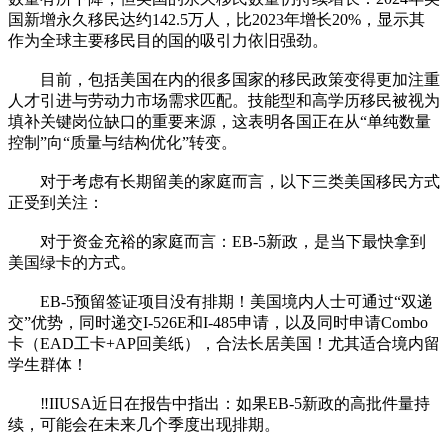
国新增永久移民达约142.5万人，比2023年增长20%，显示其
作为全球主要移民目的国的吸引力依旧强劲。
目前，包括美国在内的很多国家的移民政策变得更加注重
人才引进与劳动力市场需求匹配。技能型和高学历移民被视为
填补关键岗位缺口的重要来源，这表明各国正在从“单纯数量
控制”向“质量与结构优化”转变。
对于考虑有长期留美的家庭而言，以下三类美国移民方式
正受到关注：
对于资金充裕的家庭而言：EB-5新政，是当下最快拿到
美国绿卡的方式。
EB-5预留签证项目没有排期！美国境内人士可通过“双递
交”优势，同时递交I-526E和I-485申请，以及同时申请Combo
卡（EAD工卡+AP回美纸），合法长居美国！尤其适合境内留
学生群体！
‼IIUSA近日在报告中指出：如果EB-5新政的高批件量持
续，可能会在未来几个季度出现排期。