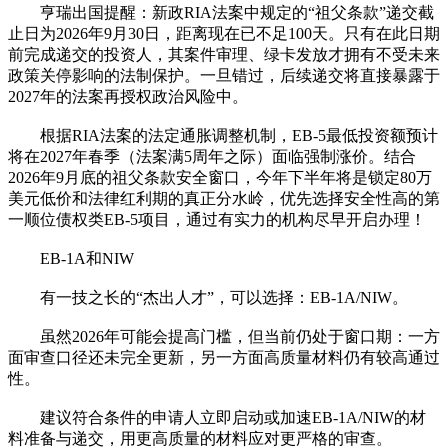
亨瑞出国提醒：新政RIA法案中规定的“祖父条款”递交截
止日为2026年9月30日，距离现在已不足100天。只有在此日期
前完成递交的投资人，其案件审理、绿卡发放才拥有不受未来
政策关停影响的法制保护。一旦错过，后续递交将直接暴露于
2027年的法案再授权政治风险中。
根据RIA法案的法定通胀调整机制，EB-5最低投资额预计
将在2027年春季（法案满5周年之际）面临强制涨价。结合
2026年9月底的祖父条款安全窗口，今年下半年将是锁定80万
美元低价和法律红利期的真正分水岭，优先选择安全性高的第
一顺位债权类EB-5项目，通过有实力的机构尽早开启办理！
EB-1A和NIW
有一技之长的“杰出人才”，可以选择：EB-1A/NIW。
虽然2026年可能会提高门槛，但当前仍处于窗口期：一方
面审查口径还未完全更新，另一方面高质量材料仍有较高通过
性。
建议符合条件的申请人立即启动或加速EB-1A/NIW的材
料准备与递交，用更高质量的材料应对更严格的审查。