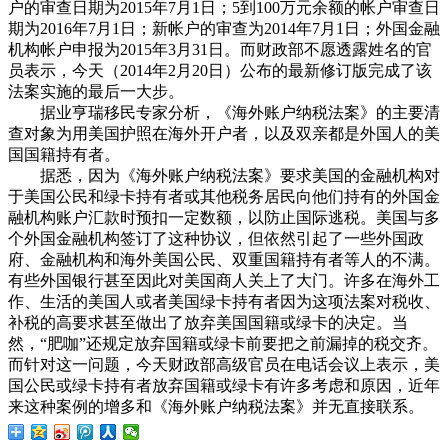
户的审查日期为2015年7月1日；5到100万元余额的帐户审查日
期为2016年7月1日；新帐户的审查为2014年7月1日；外国金融
机构帐户申报为2015年3月31日。而财政部不愿透露姓名的官
员表示，今天（2014年2月20日）公布的最新修订版完成了该
法案实施的最后一大步。
据业亨瑞移民专家分析，《海外账户纳税法案》的主要清
查对象为用美国护照在海外开户者，以及双亲都是外国人的美
国国籍持有者。
据悉，因为《海外账户纳税法案》要求美国的金融机构对
于美国公民和绿卡持有者或其他税务居民向他们持有的外国金
融机构账户汇款时预扣一定数额，以防止国际逃税。美国与多
个外国金融机构签订了这种协议，但依然引起了一些外国政
府、金融机构和海外美国公民、双重国籍持有者等人的不满。
有些外国银行甚至因此对美国商人关上了大门。许多在海外工
作、生活的美国人或者美国绿卡持有者因为这项法案对税收、
补税的高要求甚至做出了放弃美国国籍或绿卡的决定。当
然，“肥咖”还规定放弃国籍或绿卡前要把之前漏掉的税交齐。
而针对这一问题，今天财政部高级官员在电话会议上表示，美
国公民或绿卡持有者放弃国籍或绿卡有许多考虑和原因，近年
来这种案例的增多和《海外账户纳税法案》并无直接联系。