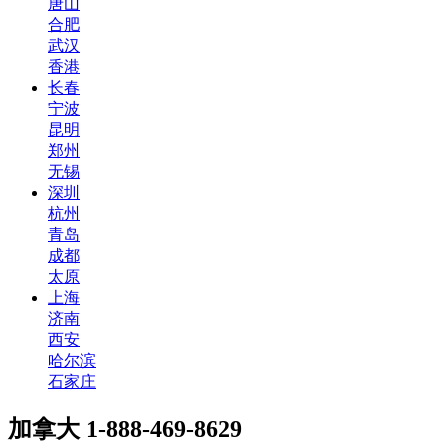
唐山
合肥
武汉
香港
长春
宁波
昆明
郑州
无锡
深圳
杭州
青岛
成都
太原
上海
济南
西安
哈尔滨
石家庄
加拿大
1-888-469-8629