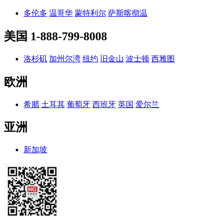
多伦多
温哥华
蒙特利尔
萨斯喀彻温
美国
1-888-799-8008
洛杉矶
加州尔湾
纽约
旧金山
波士顿
西雅图
欧洲
希腊
土耳其
葡萄牙
西班牙
英国
爱尔兰
亚洲
新加坡