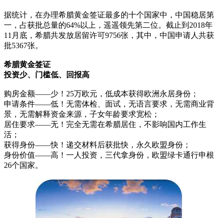
据统计，在办理希腊黄金签证最多的十个国家中，中国稳居第
一，占获批总量的64%以上，遥遥领先第二位。截止到2018年
11月底，希腊共发放居留许可9756张，其中，中国申请人共获
批5367张。
希腊黄金签证
投资少、门槛低、回报高
购房金额——少！25万欧元，低成本获得欧洲永居身份；
申请条件——低！无需体检、面试，无语言要求，无需商业背
景，无需解释资金来源，子女年龄要求宽松；
居住要求——无！完全无需在希腊居住，不影响国内工作生
活；
获得身份——快！递交材料后获批快，永久欧盟身份；
身份价值——高！一人投资，三代拿身份，欧盟绿卡通行申根
26个国家。