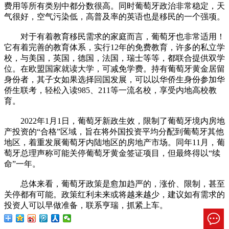
费用等所有类别中都分数很高。同时葡萄牙政治非常稳定，天
气很好，空气污染低，高普及率的英语也是移民的一个强项。
对于有着教育移民需求的家庭而言，葡萄牙也非常适用！
它有着完善的教育体系，实行12年的免费教育，许多的私立学
校，与美国，英国，德国，法国，瑞士等等，都联合提供双学
位。在欧盟国家就读大学，可减免学费。持有葡萄牙黄金居留
身份者，其子女如果选择回国发展，可以以华侨生身份参加华
侨生联考，轻松入读985、211等一流名校，享受内地高校教
育。
2022年1月1日，葡萄牙新政生效，限制了葡萄牙境内房地
产投资的“合格”区域，旨在将外国投资平均分配到葡萄牙其他
地区，着重发展葡萄牙内陆地区的房地产市场。同年11月，葡
萄牙总理声称可能关停葡萄牙黄金签证项目，但最终得以“续
命”一年。
总体来看，葡萄牙政策是愈加趋严的，涨价、限制，甚至
关停都有可能。政策红利未来或将越来越少，建议如有需求的
投资人可以早做准备，联系亨瑞，抓紧上车。