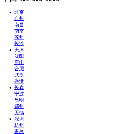
北京
广州
南昌
南京
苏州
长沙
天津
沈阳
唐山
合肥
武汉
香港
长春
宁波
昆明
郑州
无锡
深圳
杭州
青岛