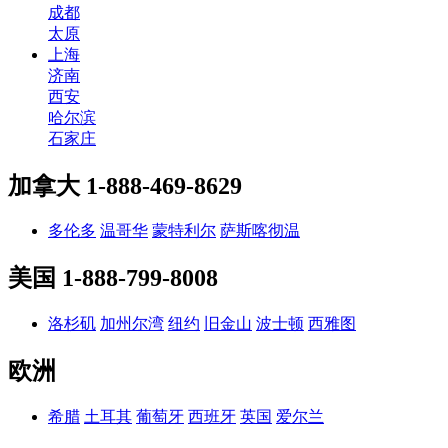
成都
太原
上海
济南
西安
哈尔滨
石家庄
加拿大
1-888-469-8629
多伦多
温哥华
蒙特利尔
萨斯喀彻温
美国
1-888-799-8008
洛杉矶
加州尔湾
纽约
旧金山
波士顿
西雅图
欧洲
希腊
土耳其
葡萄牙
西班牙
英国
爱尔兰