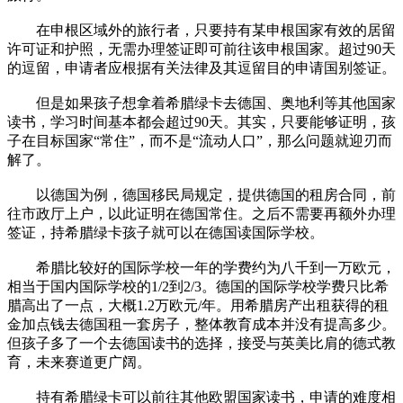
在申根区域外的旅行者，只要持有某申根国家有效的居留
许可证和护照，无需办理签证即可前往该申根国家。超过90天
的逗留，申请者应根据有关法律及其逗留目的申请国别签证。
但是如果孩子想拿着希腊绿卡去德国、奥地利等其他国家
读书，学习时间基本都会超过90天。其实，只要能够证明，孩
子在目标国家“常住”，而不是“流动人口”，那么问题就迎刃而
解了。
以德国为例，德国移民局规定，提供德国的租房合同，前
往市政厅上户，以此证明在德国常住。之后不需要再额外办理
签证，持希腊绿卡孩子就可以在德国读国际学校。
希腊比较好的国际学校一年的学费约为八千到一万欧元，
相当于国内国际学校的1/2到2/3。德国的国际学校学费只比希
腊高出了一点，大概1.2万欧元/年。用希腊房产出租获得的租
金加点钱去德国租一套房子，整体教育成本并没有提高多少。
但孩子多了一个去德国读书的选择，接受与英美比肩的德式教
育，未来赛道更广阔。
持有希腊绿卡可以前往其他欧盟国家读书，申请的难度相