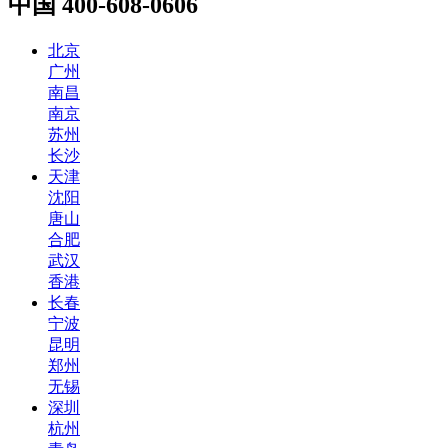
中国
400-608-0606
北京
广州
南昌
南京
苏州
长沙
天津
沈阳
唐山
合肥
武汉
香港
长春
宁波
昆明
郑州
无锡
深圳
杭州