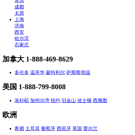
青岛
成都
太原
上海
济南
西安
哈尔滨
石家庄
加拿大
1-888-469-8629
多伦多
温哥华
蒙特利尔
萨斯喀彻温
美国
1-888-799-8008
洛杉矶
加州尔湾
纽约
旧金山
波士顿
西雅图
欧洲
希腊
土耳其
葡萄牙
西班牙
英国
爱尔兰