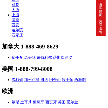
成都
太原
上海
济南
西安
哈尔滨
石家庄
加拿大
1-888-469-8629
多伦多
温哥华
蒙特利尔
萨斯喀彻温
美国
1-888-799-8008
洛杉矶
加州尔湾
纽约
旧金山
波士顿
西雅图
欧洲
希腊
土耳其
葡萄牙
西班牙
英国
爱尔兰