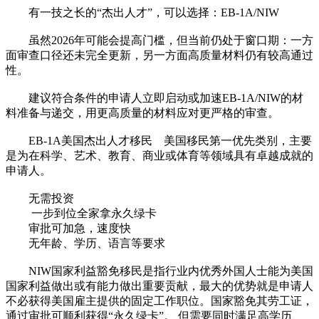
有一技之长的“杰出人才”，可以选择：EB-1A/NIW
虽然2026年可能会提高门槛，但当前仍处于窗口期：一方
面审查口径还未完全更新，另一方面高质量材料仍有较高通过
性。
建议符合条件的申请人立即启动或加速EB-1A/NIW的材
料准备与递交，用更高质量的材料应对更严格的审查。
EB-1A美国杰出人才移民 美国移民第一优先类别，主要
是为在科学、艺术、教育、商业或体育等领域具有卓越成就的
申请人。
无需投资
一步到位全家拿永久绿卡
审批可加急，速度快
无年龄、学历、语言等要求
NIW国家利益豁免移民是指行业内优秀外国人士能为美国
国家利益做出或有能力做出重要贡献，最大的优势就是申请人
不必获得美国雇主提供的固定工作职位。国家豁免其劳工证，
通过审批可顺利获得“永久绿卡”。 但需要同时满足高学历、