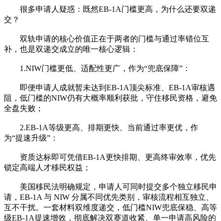
很多申请人疑惑：既然EB-1A门槛更高，为什么还要双递
交？
双轨申请的核心价值正在于两者的门槛与通过率错位互
补，也是双递交成立的唯一核心逻辑：
1.NIW门槛更低、适配性更广，作为“兜底保障”：
即便申请人成就暂未达到EB-1A顶尖标准、EB-1A审核遇
阻，低门槛的NIW仍有大概率顺利获批，守住移民资格，避免
全盘失败；
2.EB-1A等级更高、排期更快、当前通过率更优，作
为“提速升级”：
资质达标即可凭借EB-1A更快排期、更高终审效率，优先
锁定高端人才移民权益；
美国移民法明确规定，申请人可同时提交多个独立移民申
请，EB-1A 与 NIW 分属不同优先类别，审核流程相互独立、
互不干扰。一套材料双维度递交，低门槛NIW兜底保稳、高等
级EB-1A提速增效，彻底解决双赛道收紧、单一申请高风险的