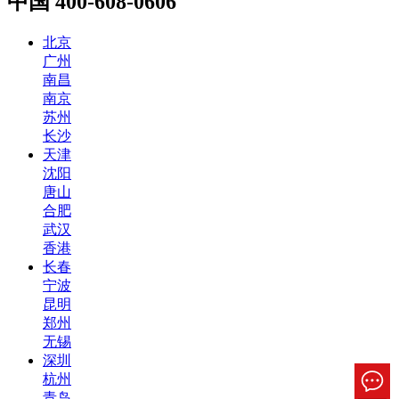
中国
400-608-0606
北京
广州
南昌
南京
苏州
长沙
天津
沈阳
唐山
合肥
武汉
香港
长春
宁波
昆明
郑州
无锡
深圳
杭州
青岛