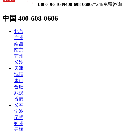
138 0106 1639
400-608-0606
7*24h免费咨询
中国
400-608-0606
北京
广州
南昌
南京
苏州
长沙
天津
沈阳
唐山
合肥
武汉
香港
长春
宁波
昆明
郑州
无锡