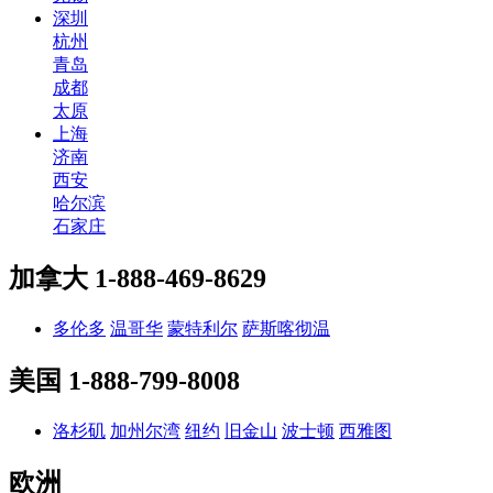
深圳
杭州
青岛
成都
太原
上海
济南
西安
哈尔滨
石家庄
加拿大
1-888-469-8629
多伦多
温哥华
蒙特利尔
萨斯喀彻温
美国
1-888-799-8008
洛杉矶
加州尔湾
纽约
旧金山
波士顿
西雅图
欧洲