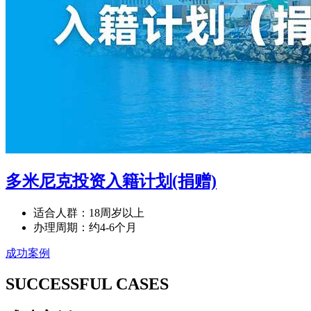
多米尼克投资入籍计划(捐赠)
适合人群：18周岁以上
办理周期：约4-6个月
成功案例
SUCCESSFUL CASES