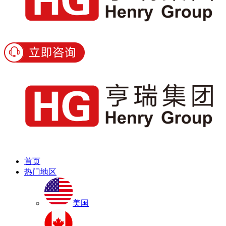
首页
热门地区
美国