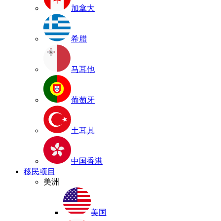
加拿大
希腊
马耳他
葡萄牙
土耳其
中国香港
移民项目
美洲
美国