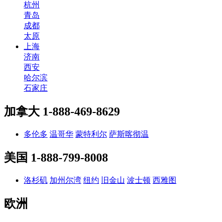
杭州
青岛
成都
太原
上海
济南
西安
哈尔滨
石家庄
加拿大
1-888-469-8629
多伦多
温哥华
蒙特利尔
萨斯喀彻温
美国
1-888-799-8008
洛杉矶
加州尔湾
纽约
旧金山
波士顿
西雅图
欧洲