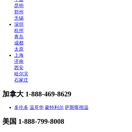
昆明
郑州
无锡
深圳
杭州
青岛
成都
太原
上海
济南
西安
哈尔滨
石家庄
加拿大
1-888-469-8629
多伦多
温哥华
蒙特利尔
萨斯喀彻温
美国
1-888-799-8008