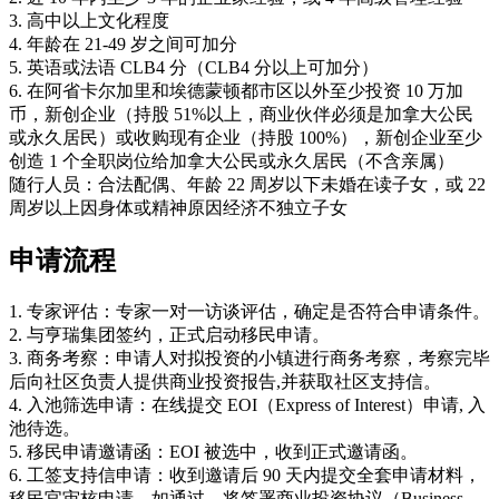
3. 高中以上文化程度
4. 年龄在 21-49 岁之间可加分
5. 英语或法语 CLB4 分（CLB4 分以上可加分）
6. 在阿省卡尔加里和埃德蒙顿都市区以外至少投资 10 万加
币，新创企业（持股 51%以上，商业伙伴必须是加拿大公民
或永久居民）或收购现有企业（持股 100%），新创企业至少
创造 1 个全职岗位给加拿大公民或永久居民（不含亲属）
随行人员：合法配偶、年龄 22 周岁以下未婚在读子女，或 22
周岁以上因身体或精神原因经济不独立子女
申请流程
1. 专家评估：专家一对一访谈评估，确定是否符合申请条件。
2. 与亨瑞集团签约，正式启动移民申请。
3. 商务考察：申请人对拟投资的小镇进行商务考察，考察完毕
后向社区负责人提供商业投资报告,并获取社区支持信。
4. 入池筛选申请：在线提交 EOI（Express of Interest）申请, 入
池待选。
5. 移民申请邀请函：EOI 被选中，收到正式邀请函。
6. 工签支持信申请：收到邀请后 90 天内提交全套申请材料，
移民官审核申请，如通过，将签署商业投资协议（Business