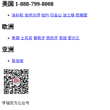
美国
1-888-799-8008
洛杉矶
加州尔湾
纽约
旧金山
波士顿
西雅图
欧洲
希腊
土耳其
葡萄牙
西班牙
英国
爱尔兰
亚洲
新加坡
亨瑞官方公众号