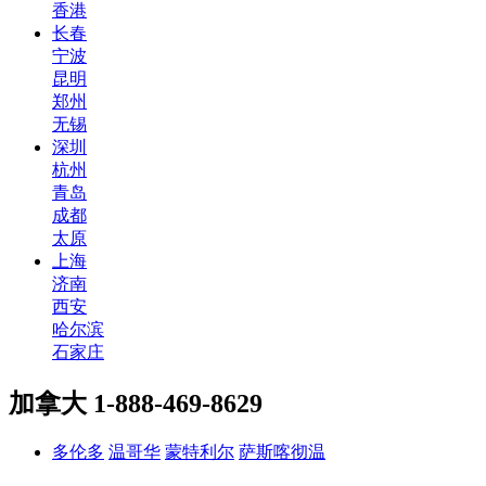
香港
长春
宁波
昆明
郑州
无锡
深圳
杭州
青岛
成都
太原
上海
济南
西安
哈尔滨
石家庄
加拿大
1-888-469-8629
多伦多
温哥华
蒙特利尔
萨斯喀彻温