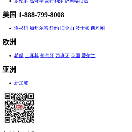
多伦多
温哥华
蒙特利尔
萨斯喀彻温
美国
1-888-799-8008
洛杉矶
加州尔湾
纽约
旧金山
波士顿
西雅图
欧洲
希腊
土耳其
葡萄牙
西班牙
英国
爱尔兰
亚洲
新加坡