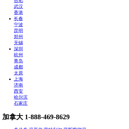
合肥
武汉
香港
长春
宁波
昆明
郑州
无锡
深圳
杭州
青岛
成都
太原
上海
济南
西安
哈尔滨
石家庄
加拿大
1-888-469-8629