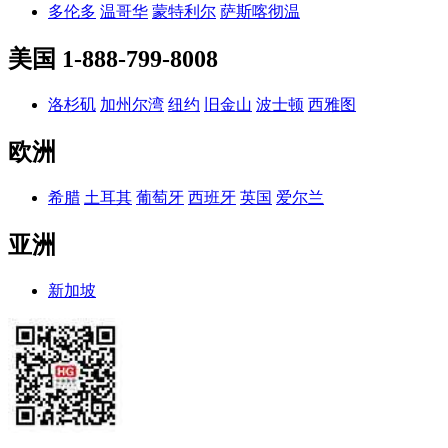
多伦多
温哥华
蒙特利尔
萨斯喀彻温
美国
1-888-799-8008
洛杉矶
加州尔湾
纽约
旧金山
波士顿
西雅图
欧洲
希腊
土耳其
葡萄牙
西班牙
英国
爱尔兰
亚洲
新加坡