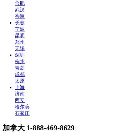
合肥
武汉
香港
长春
宁波
昆明
郑州
无锡
深圳
杭州
青岛
成都
太原
上海
济南
西安
哈尔滨
石家庄
加拿大
1-888-469-8629