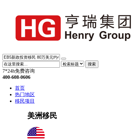
搜索
7*24h免费咨询
400-608-0606
首页
热门地区
移民项目
美洲移民